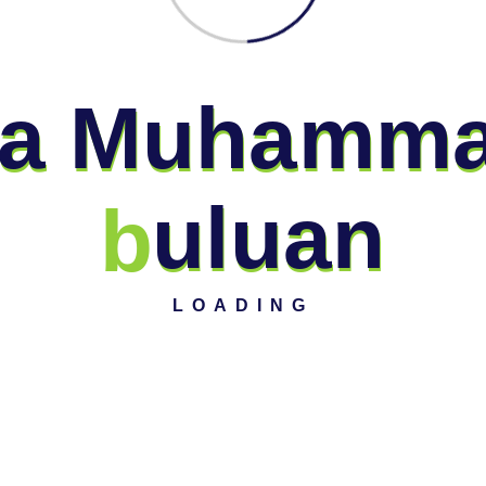
a
M
u
h
a
m
m
b
u
l
u
a
n
Comments 0
LOADING