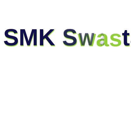
S
M
K
S
w
a
s
t
galeri utama
HGN 2016
Tinggalkan Balasan
Anda harus
masuk
untuk berkomentar.