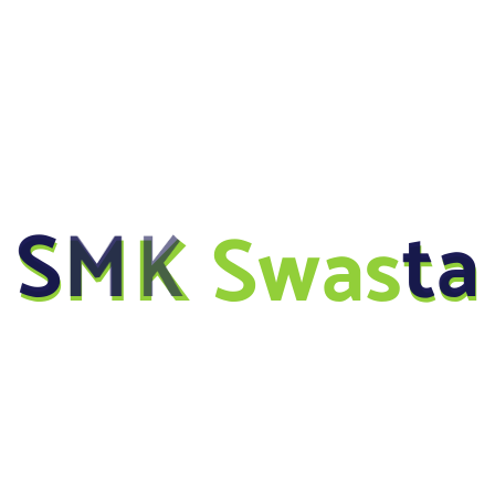
S
M
K
S
w
a
s
t
a