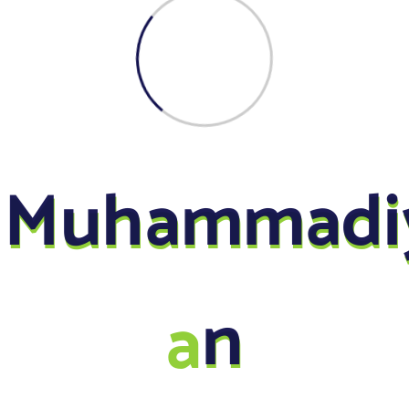
M
u
h
a
m
m
a
d
i
a
n