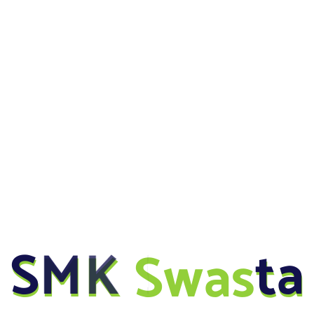
Membaca Materi BAB IV Landasan Ideologi 
Mengerjakan Uji Kopetensi 4, Bagian A, B dan
content/uploads/2020/03/modul-KMD-kelas-
Daslin Sitompul
Catatan Guru
Materi PJJ Kemuhammadiyahan 
S
M
K
S
w
a
s
t
a
Pembelajaran Daring mata pelajaran kemuhammadi
BAB V Organisasi Muhammadiyah
Kepada seluruh siswa kelas X semua jurusan agar