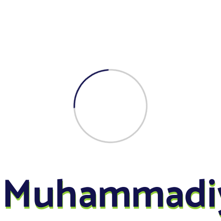
Persyarikatan Muhammadiyah
 C[gview file=”http://smkm11tapteng.sch.id/wp-
XI.pdf”]
Mar, Sen, 2020
Kelas X
M
u
h
a
m
m
a
d
i
yahan kelas X semua jurusan
 kirannya membaca dan mengerjakan :