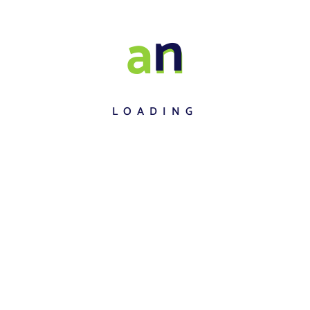
diyah
a
n
an 19[gview file=”http://smkm11tapteng.sch.id/wp-
]
LOADING
Mar, Sab, 2020
ster