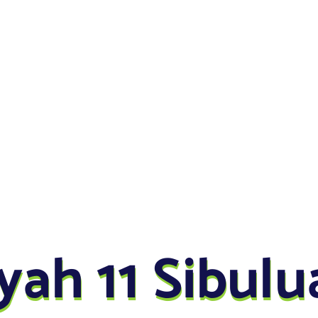
y
a
h
1
1
S
i
b
u
l
u